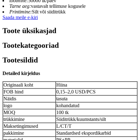
tootmine:
50000 tk/päev
Tarne aeg:
vastavalt tellimuse kogusele
Printimine:
Silt või siiditrükk
Saada meile e-kiri
Toote üksikasjad
Tootekategooriad
Tootesildid
Deta
ile
d kirjeldus
Originaali koht
Hiina
FOB hind
0,15–2,0 USD/PCS
Näidis
tasuta
logo
kohandatud
MOQ
100 tk
trükkimine
Siiditrükk/kuumstants/silt
Maksetingimused
L/CT/T
pakkimine
Standardsed ekspordikarbid
materjalid
PS+PP