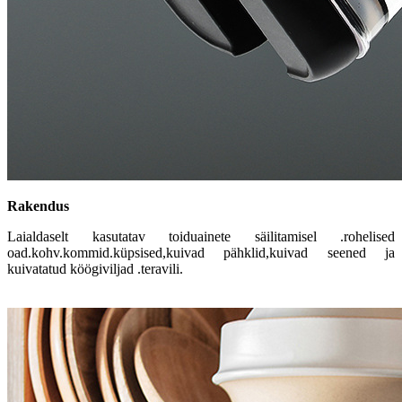
Rakendus
Laialdaselt kasutatav toiduainete säilitamisel .rohelised
oad.kohv.kommid.küpsised,kuivad pähklid,kuivad seened ja
kuivatatud köögiviljad .teravili.