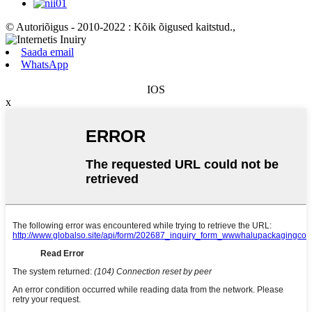
© Autoriõigus - 2010-2022 : Kõik õigused kaitstud.
,
Saada email
WhatsApp
IOS
x