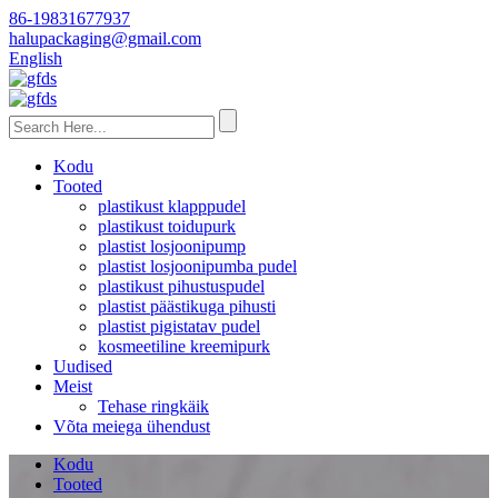
86-19831677937
halupackaging@gmail.com
English
Kodu
Tooted
plastikust klapppudel
plastikust toidupurk
plastist losjoonipump
plastist losjoonipumba pudel
plastikust pihustuspudel
plastist päästikuga pihusti
plastist pigistatav pudel
kosmeetiline kreemipurk
Uudised
Meist
Tehase ringkäik
Võta meiega ühendust
Kodu
Tooted