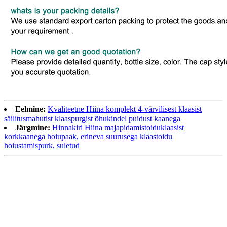
Eelmine:
Kvaliteetne Hiina komplekt 4-värvilisest klaasist
säilitusmahutist klaaspurgist õhukindel puidust kaanega
Järgmine:
Hinnakiri Hiina majapidamistoiduklaasist
korkkaanega hoiupaak, erineva suurusega klaastoidu
hoiustamispurk, suletud