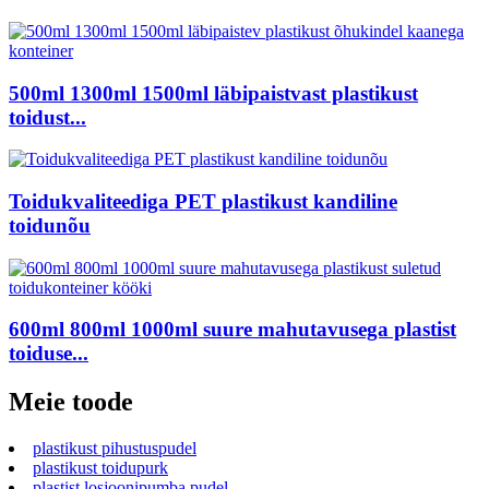
500ml 1300ml 1500ml läbipaistvast plastikust
toidust...
Toidukvaliteediga PET plastikust kandiline
toidunõu
600ml 800ml 1000ml suure mahutavusega plastist
toiduse...
Meie toode
plastikust pihustuspudel
plastikust toidupurk
plastist losjoonipumba pudel