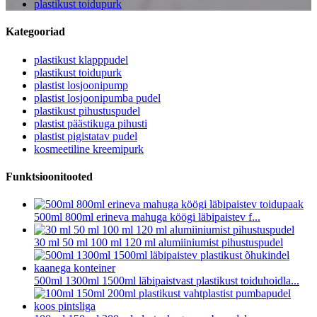
plastikust toidupurk
Kategooriad
plastikust klapppudel
plastikust toidupurk
plastist losjoonipump
plastist losjoonipumba pudel
plastikust pihustuspudel
plastist päästikuga pihusti
plastist pigistatav pudel
kosmeetiline kreemipurk
Funktsioonitooted
500ml 800ml erineva mahuga köögi läbipaistev f...
30 ml 50 ml 100 ml 120 ml alumiiniumist pihustuspudel
500ml 1300ml 1500ml läbipaistvast plastikust toiduhoidla...