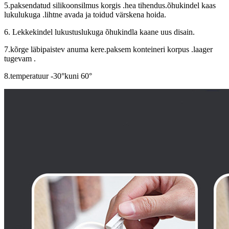
5.paksendatud silikoonsilmus korgis .hea tihendus.õhukindel kaas
lukulukuga .lihtne avada ja toidud värskena hoida.
6. Lekkekindel lukustuslukuga õhukindla kaane uus disain.
7.kõrge läbipaistev anuma kere.paksem konteineri korpus .laager
tugevam .
8.temperatuur -30
°
kuni 60
°