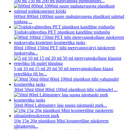
100 ml 150 ml 200 ml plastvahuga pumbapudel...
600ml 800ml 1000ml suure mahutavusega plastikust suletud
toiduga ...
Toidukvaliteediga PET plastikust kandiline toidunõu
80ml 100ml 150ml PET tühi merevaiguvärvi näokreem
juuksevaha...
5 ml 10 ml 15 ml 20 ml 50 ml merevaigukollase klaasi
eeterlikku õli bo...
30ml 50ml 60ml 80ml 100ml plastikust tühi vahtpudel ...
50ml 80ml Läbipaistev laia suuga näomaski purk...
10g 15g 20g plastikust Mini kosmeetiline näokreem
silmakreem...