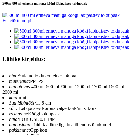
500ml 800ml erineva mahuga köögi läbipaistev toidupaak
Lühike kirjeldus:
nimi:
Suletud toidukonteiner lukuga
materjalid:
PP+PS
mahutavus:
400 ml 600 ml 700 ml 1200 ml 1300 ml 1600 ml
2000 ml
kuju:
ruut
Suu läbimõõt:
11,6 cm
värv:
Läbipaistev korpus valge kork/must kork
rakendus:
Köögi toidupaak
hind:
FOB USD0,1-1/tk
tunnusjoon:
Toidukvaliteediga.hea tihendus.õhukindel
pakkimine:
Opp kott