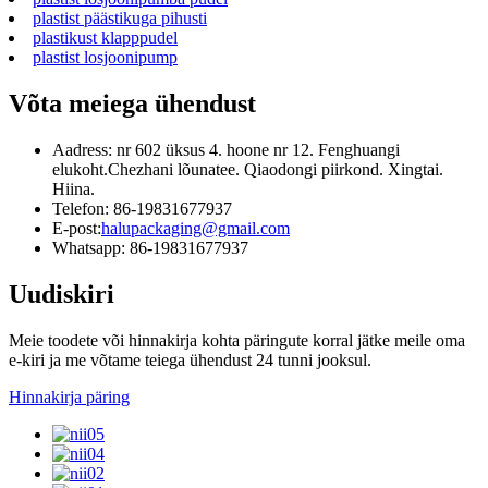
plastist päästikuga pihusti
plastikust klapppudel
plastist losjoonipump
Võta meiega ühendust
Aadress: nr 602 üksus 4. hoone nr 12. Fenghuangi
elukoht.Chezhani lõunatee. Qiaodongi piirkond. Xingtai.
Hiina.
Telefon: 86-19831677937
E-post:
halupackaging@gmail.com
Whatsapp: 86-19831677937
Uudiskiri
Meie toodete või hinnakirja kohta päringute korral jätke meile oma
e-kiri ja me võtame teiega ühendust 24 tunni jooksul.
Hinnakirja päring