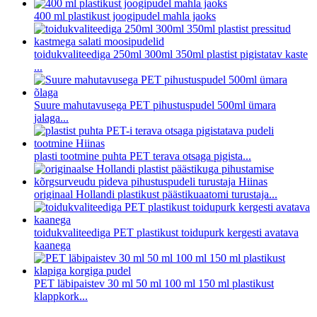
400 ml plastikust joogipudel mahla jaoks
toidukvaliteediga 250ml 300ml 350ml plastist pigistatav kaste
...
Suure mahutavusega PET pihustuspudel 500ml ümara
jalaga...
plasti tootmine puhta PET terava otsaga pigista...
originaal Hollandi plastikust päästikuaatomi turustaja...
toidukvaliteediga PET plastikust toidupurk kergesti avatava
kaanega
PET läbipaistev 30 ml 50 ml 100 ml 150 ml plastikust
klappkork...