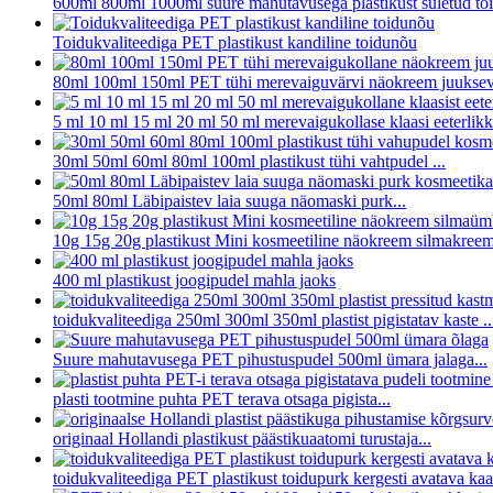
600ml 800ml 1000ml suure mahutavusega plastikust suletud toi
Toidukvaliteediga PET plastikust kandiline toidunõu
80ml 100ml 150ml PET tühi merevaiguvärvi näokreem juuksev
5 ml 10 ml 15 ml 20 ml 50 ml merevaigukollase klaasi eeterlikku
30ml 50ml 60ml 80ml 100ml plastikust tühi vahtpudel ...
50ml 80ml Läbipaistev laia suuga näomaski purk...
10g 15g 20g plastikust Mini kosmeetiline näokreem silmakreem
400 ml plastikust joogipudel mahla jaoks
toidukvaliteediga 250ml 300ml 350ml plastist pigistatav kaste ..
Suure mahutavusega PET pihustuspudel 500ml ümara jalaga...
plasti tootmine puhta PET terava otsaga pigista...
originaal Hollandi plastikust päästikuaatomi turustaja...
toidukvaliteediga PET plastikust toidupurk kergesti avatava ka