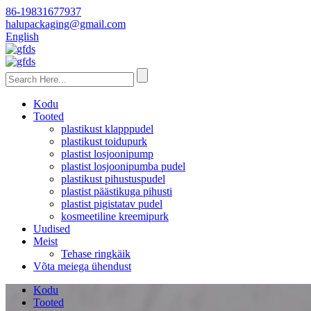
86-19831677937
halupackaging@gmail.com
English
Kodu
Tooted
plastikust klapppudel
plastikust toidupurk
plastist losjoonipump
plastist losjoonipumba pudel
plastikust pihustuspudel
plastist päästikuga pihusti
plastist pigistatav pudel
kosmeetiline kreemipurk
Uudised
Meist
Tehase ringkäik
Võta meiega ühendust
Kodu
Tooted