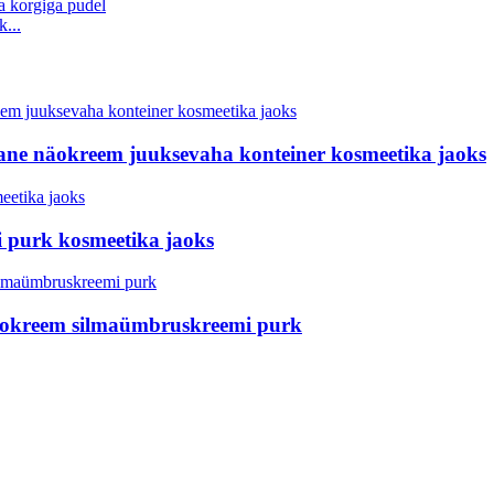
...
ne näokreem juuksevaha konteiner kosmeetika jaoks
i purk kosmeetika jaoks
 näokreem silmaümbruskreemi purk