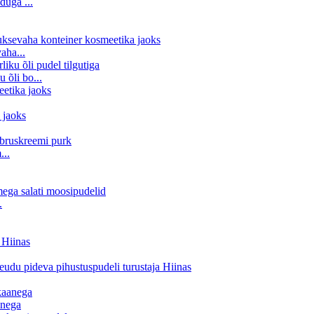
duga ...
aha...
 õli bo...
...
.
anega