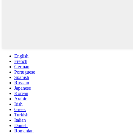
English
French
German
Portuguese
Spanish
Russian
Japanese
Korean
Arabic
Irish
Greek
Turkish
Italian
Danish
Romanian