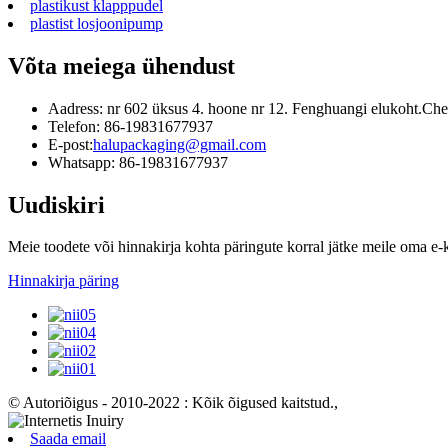
plastikust klapppudel
plastist losjoonipump
Võta meiega ühendust
Aadress: nr 602 üksus 4. hoone nr 12. Fenghuangi elukoht.Chez
Telefon: 86-19831677937
E-post:
halupackaging@gmail.com
Whatsapp: 86-19831677937
Uudiskiri
Meie toodete või hinnakirja kohta päringute korral jätke meile oma e-
Hinnakirja päring
© Autoriõigus - 2010-2022 : Kõik õigused kaitstud.
,
Saada email