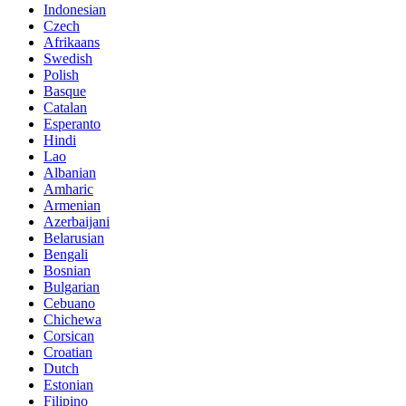
Indonesian
Czech
Afrikaans
Swedish
Polish
Basque
Catalan
Esperanto
Hindi
Lao
Albanian
Amharic
Armenian
Azerbaijani
Belarusian
Bengali
Bosnian
Bulgarian
Cebuano
Chichewa
Corsican
Croatian
Dutch
Estonian
Filipino