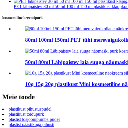
PET läbipaistev 30 ml 50 ml 100 ml 150 ml plastikust klappkork
kosmeetiline kreemipurk
80ml 100ml 150ml PET tühi merevaigukolla
50ml 80ml Läbipaistev laia suuga näomask
10g 15g 20g plastikust Mini kosmeetiline
Meie toode
plastikust pihustuspudel
plastikust toidupurk
plastist losjoonipumba pudel
plastist päästikuga pihusti