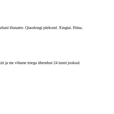
hani lõunatee. Qiaodongi piirkond. Xingtai. Hiina.
kiri ja me võtame teiega ühendust 24 tunni jooksul.