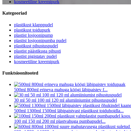
kosmeetiline kreemipurk
Kategooriad
plastikust klapppudel
plastikust toidupurk
plastist losjoonipump
plastist losjoonipumba pudel
plastikust pihustuspudel
plastist päästikuga pihusti
plastist pigistatav pudel
kosmeetiline kreemipurk
Funktsioonitooted
500ml 800ml erineva mahuga köögi läbipaistev f...
30 ml 50 ml 100 ml 120 ml alumiiniumist pihustuspudel
500ml 1300ml 1500ml läbipaistvast plastikust toiduhoidla...
100 ml 150 ml 200 ml plastvahuga pumbapudel...