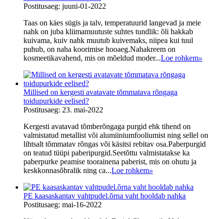
Postitusaeg: juuni-01-2022
Taas on käes sügis ja talv, temperatuurid langevad ja meie
nahk on juba kliimamuutuste suhtes tundlik: õli hakkab
kuivama, kuiv nahk muutub kuivemaks, niipea kui tuul
puhub, on naha koorimise hooaeg.Nahakreem on
kosmeetikavahend, mis on mõeldud moder...
Loe rohkem
»
Millised on kergesti avatavate tõmmatava rõngaga
toidupurkide eelised?
Postitusaeg: 23. mai-2022
Kergesti avatavad tõmberõngaga purgid ehk tihend on
valmistatud metallist või alumiiniumfooliumist ning sellel on
lihtsalt tõmmatav rõngas või käsitsi rebitav osa.Paberpurgid
on teatud tüüpi paberipurgid.Seetõttu valmistatakse ka
paberpurke peamise toorainena paberist, mis on ohutu ja
keskkonnasõbralik ning ca...
Loe rohkem
»
PE kaasaskantav vahtpudel.õrna vaht hooldab nahka
Postitusaeg: mai-16-2022