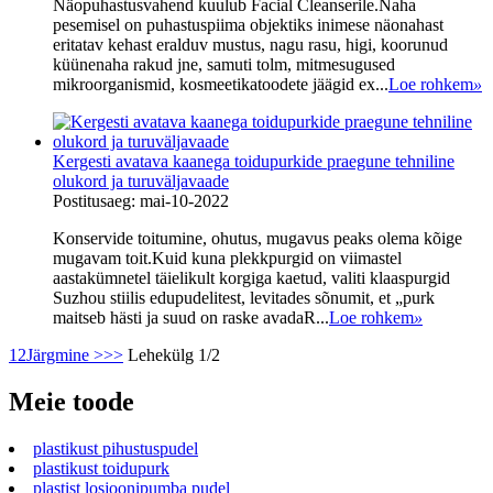
Näopuhastusvahend kuulub Facial Cleanserile.Naha
pesemisel on puhastuspiima objektiks inimese näonahast
eritatav kehast eralduv mustus, nagu rasu, higi, koorunud
küünenaha rakud jne, samuti tolm, mitmesugused
mikroorganismid, kosmeetikatoodete jäägid ex...
Loe rohkem
»
Kergesti avatava kaanega toidupurkide praegune tehniline
olukord ja turuväljavaade
Postitusaeg: mai-10-2022
Konservide toitumine, ohutus, mugavus peaks olema kõige
mugavam toit.Kuid kuna plekkpurgid on viimastel
aastakümnetel täielikult korgiga kaetud, valiti klaaspurgid
Suzhou stiilis edupudelitest, levitades sõnumit, et „purk
maitseb hästi ja suud on raske avadaR...
Loe rohkem
»
1
2
Järgmine >
>>
Lehekülg 1/2
Meie toode
plastikust pihustuspudel
plastikust toidupurk
plastist losjoonipumba pudel