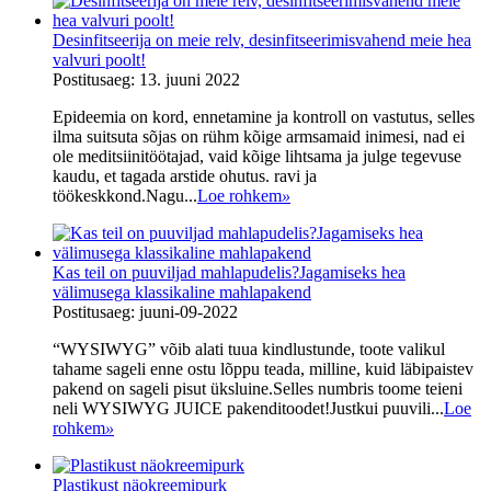
Desinfitseerija on meie relv, desinfitseerimisvahend meie hea
valvuri poolt!
Postitusaeg: 13. juuni 2022
Epideemia on kord, ennetamine ja kontroll on vastutus, selles
ilma suitsuta sõjas on rühm kõige armsamaid inimesi, nad ei
ole meditsiinitöötajad, vaid kõige lihtsama ja julge tegevuse
kaudu, et tagada arstide ohutus. ravi ja
töökeskkond.Nagu...
Loe rohkem
»
Kas teil on puuviljad mahlapudelis?Jagamiseks hea
välimusega klassikaline mahlapakend
Postitusaeg: juuni-09-2022
“WYSIWYG” võib alati tuua kindlustunde, toote valikul
tahame sageli enne ostu lõppu teada, milline, kuid läbipaistev
pakend on sageli pisut üksluine.Selles numbris toome teieni
neli WYSIWYG JUICE pakenditoodet!Justkui puuvili...
Loe
rohkem
»
Plastikust näokreemipurk