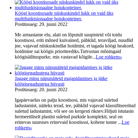
Köögi koostisosade niiskuskindel lukk on vaid üks
multifunktsionaalne hoiukonteiner.
Postitusaeg: 29. juuni 2022
Me armastame elu, alati on lõputult suupisteid või toidu
koostisosi, eriti mõned kuivained, pähklid, teraviljad, nuudlid
jne, vajavad niiskuskindlat hoidmist, et tagada köögi heakord,
hoidmine sai köögis prioriteediks.Tutvustan mõningaid
köögisäilituspurke, mis vastavad kõigile...
Loe rohkem
»
Jagage minu näpunäiteid majapidamises ja jätke
köögisegadustega hüvasti
Postitusaeg: 20. juuni 2022
Igapäevaelus on palju koostisosi, mis vajavad suletud
ladustamist, näiteks terad, tee, pähklid vajavad klassifitseeritud
suletud ladustamist, või see on kergesti riknev.Hiljuti istutasin
hermeetiliselt plastist suletud purkide komplekti, seal on
erinevas suuruses erinevaid koostisosi, kohene tunne ...
Loe
rohkem
»