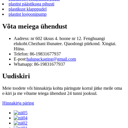
plastist päästikuga pihusti
plastikust klapppudel
plastist losjoonipump
Võta meiega ühendust
Aadress: nr 602 üksus 4. hoone nr 12. Fenghuangi
elukoht.Chezhani lõunatee. Qiaodongi piirkond. Xingtai.
Hiina.
Telefon: 86-19831677937
E-post:
halupackaging@gmail.com
Whatsapp: 86-19831677937
Uudiskiri
Meie toodete või hinnakirja kohta päringute korral jätke meile oma
e-kiri ja me võtame teiega ühendust 24 tunni jooksul.
Hinnakirja päring