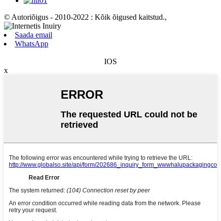
© Autoriõigus - 2010-2022 : Kõik õigused kaitstud.
,
Saada email
WhatsApp
IOS
x