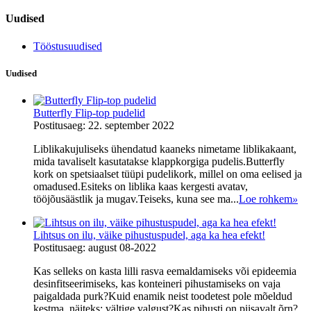
Uudised
Tööstusuudised
Uudised
Butterfly Flip-top pudelid
Postitusaeg: 22. september 2022
Liblikakujuliseks ühendatud kaaneks nimetame liblikakaant,
mida tavaliselt kasutatakse klappkorgiga pudelis.Butterfly
kork on spetsiaalset tüüpi pudelikork, millel on oma eelised ja
omadused.Esiteks on liblika kaas kergesti avatav,
tööjõusäästlik ja mugav.Teiseks, kuna see ma...
Loe rohkem
»
Lihtsus on ilu, väike pihustuspudel, aga ka hea efekt!
Postitusaeg: august 08-2022
Kas selleks on kasta lilli rasva eemaldamiseks või epideemia
desinfitseerimiseks, kas konteineri pihustamiseks on vaja
paigaldada purk?Kuid enamik neist toodetest pole mõeldud
kestma, näiteks: vältige valgust?Kas pihusti on piisavalt õrn?