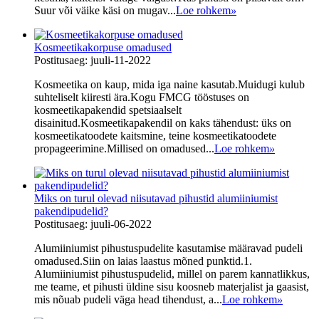
Suur või väike käsi on mugav...
Loe rohkem
»
Kosmeetikakorpuse omadused
Postitusaeg: juuli-11-2022
Kosmeetika on kaup, mida iga naine kasutab.Muidugi kulub
suhteliselt kiiresti ära.Kogu FMCG tööstuses on
kosmeetikapakendid spetsiaalselt
disainitud.Kosmeetikapakendil on kaks tähendust: üks on
kosmeetikatoodete kaitsmine, teine ​​kosmeetikatoodete
propageerimine.Millised on omadused...
Loe rohkem
»
Miks on turul olevad niisutavad pihustid alumiiniumist
pakendipudelid?
Postitusaeg: juuli-06-2022
Alumiiniumist pihustuspudelite kasutamise määravad pudeli
omadused.Siin on laias laastus mõned punktid.1.
Alumiiniumist pihustuspudelid, millel on parem kannatlikkus,
me teame, et pihusti üldine sisu koosneb materjalist ja gaasist,
mis nõuab pudeli väga head tihendust, a...
Loe rohkem
»