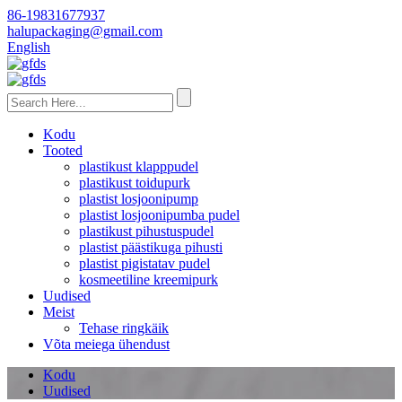
86-19831677937
halupackaging@gmail.com
English
Kodu
Tooted
plastikust klapppudel
plastikust toidupurk
plastist losjoonipump
plastist losjoonipumba pudel
plastikust pihustuspudel
plastist päästikuga pihusti
plastist pigistatav pudel
kosmeetiline kreemipurk
Uudised
Meist
Tehase ringkäik
Võta meiega ühendust
Kodu
Uudised