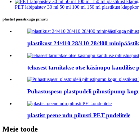
PET läbipaistev 30 ml 50 ml 100 ml 150 ml plastikust klappkork
plastist päästikuga pihusti
plastikust 24/410 28/410 28/400 minipäästik
tehasest tarnitakse otse käsinupu kandilise
Puhastuspesu plastpudeli pihustipump kogu 
plastist peene udu pihusti PET-pudelitele
Meie toode