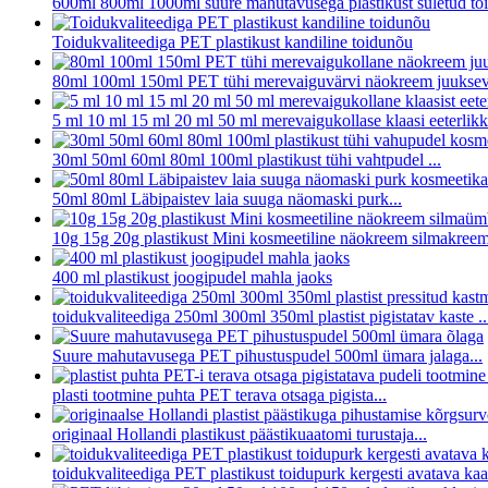
600ml 800ml 1000ml suure mahutavusega plastikust suletud toi
Toidukvaliteediga PET plastikust kandiline toidunõu
80ml 100ml 150ml PET tühi merevaiguvärvi näokreem juuksev
5 ml 10 ml 15 ml 20 ml 50 ml merevaigukollase klaasi eeterlikku
30ml 50ml 60ml 80ml 100ml plastikust tühi vahtpudel ...
50ml 80ml Läbipaistev laia suuga näomaski purk...
10g 15g 20g plastikust Mini kosmeetiline näokreem silmakreem
400 ml plastikust joogipudel mahla jaoks
toidukvaliteediga 250ml 300ml 350ml plastist pigistatav kaste ..
Suure mahutavusega PET pihustuspudel 500ml ümara jalaga...
plasti tootmine puhta PET terava otsaga pigista...
originaal Hollandi plastikust päästikuaatomi turustaja...
toidukvaliteediga PET plastikust toidupurk kergesti avatava ka