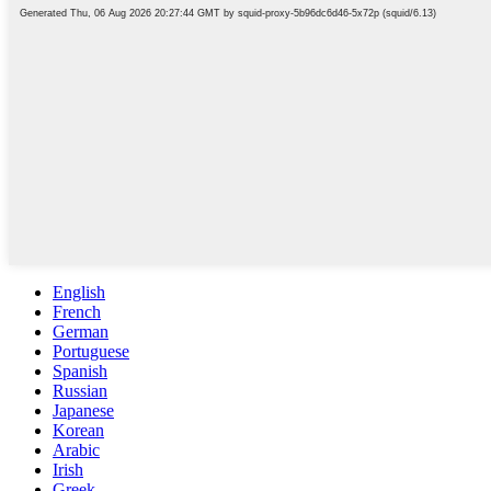
English
French
German
Portuguese
Spanish
Russian
Japanese
Korean
Arabic
Irish
Greek