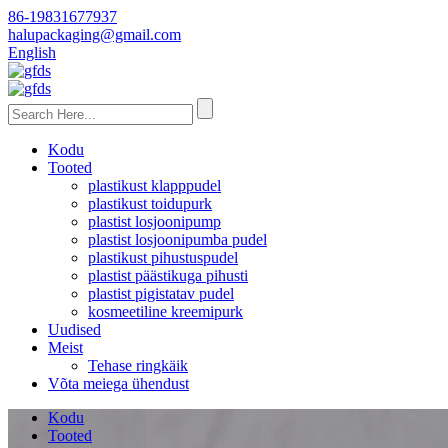
86-19831677937
halupackaging@gmail.com
English
Kodu
Tooted
plastikust klapppudel
plastikust toidupurk
plastist losjoonipump
plastist losjoonipumba pudel
plastikust pihustuspudel
plastist päästikuga pihusti
plastist pigistatav pudel
kosmeetiline kreemipurk
Uudised
Meist
Tehase ringkäik
Võta meiega ühendust
Kodu
Tooted