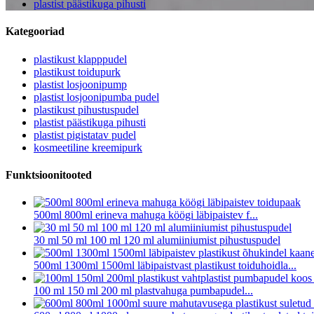
plastist päästikuga pihusti
Kategooriad
plastikust klapppudel
plastikust toidupurk
plastist losjoonipump
plastist losjoonipumba pudel
plastikust pihustuspudel
plastist päästikuga pihusti
plastist pigistatav pudel
kosmeetiline kreemipurk
Funktsioonitooted
500ml 800ml erineva mahuga köögi läbipaistev f...
30 ml 50 ml 100 ml 120 ml alumiiniumist pihustuspudel
500ml 1300ml 1500ml läbipaistvast plastikust toiduhoidla...
100 ml 150 ml 200 ml plastvahuga pumbapudel...