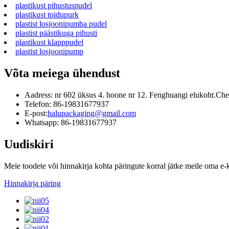
plastikust pihustuspudel
plastikust toidupurk
plastist losjoonipumba pudel
plastist päästikuga pihusti
plastikust klapppudel
plastist losjoonipump
Võta meiega ühendust
Aadress: nr 602 üksus 4. hoone nr 12. Fenghuangi elukoht.Chez
Telefon: 86-19831677937
E-post:
halupackaging@gmail.com
Whatsapp: 86-19831677937
Uudiskiri
Meie toodete või hinnakirja kohta päringute korral jätke meile oma e-
Hinnakirja päring