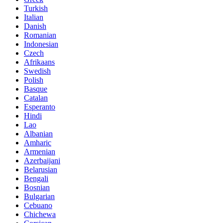
Turkish
Italian
Danish
Romanian
Indonesian
Czech
Afrikaans
Swedish
Polish
Basque
Catalan
Esperanto
Hindi
Lao
Albanian
Amharic
Armenian
Azerbaijani
Belarusian
Bengali
Bosnian
Bulgarian
Cebuano
Chichewa