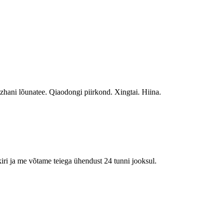
hani lõunatee. Qiaodongi piirkond. Xingtai. Hiina.
kiri ja me võtame teiega ühendust 24 tunni jooksul.