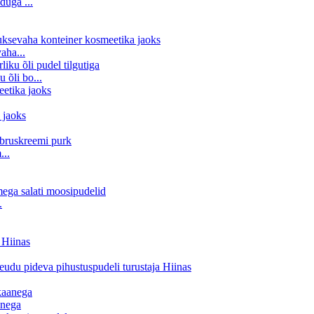
duga ...
aha...
 õli bo...
...
.
anega