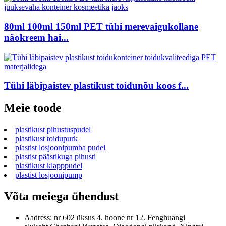
80ml 100ml 150ml PET tühi merevaigukollane
näokreem hai...
Tühi läbipaistev plastikust toidunõu koos f...
Meie toode
plastikust pihustuspudel
plastikust toidupurk
plastist losjoonipumba pudel
plastist päästikuga pihusti
plastikust klapppudel
plastist losjoonipump
Võta meiega ühendust
Aadress: nr 602 üksus 4. hoone nr 12. Fenghuangi