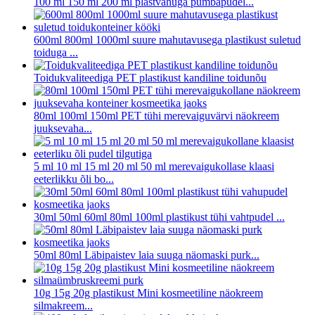
100 ml 150 ml 200 ml plastvahuga pumbapudel...
600ml 800ml 1000ml suure mahutavusega plastikust suletud
toiduga ...
Toidukvaliteediga PET plastikust kandiline toidunõu
80ml 100ml 150ml PET tühi merevaiguvärvi näokreem
juuksevaha...
5 ml 10 ml 15 ml 20 ml 50 ml merevaigukollase klaasi
eeterlikku õli bo...
30ml 50ml 60ml 80ml 100ml plastikust tühi vahtpudel ...
50ml 80ml Läbipaistev laia suuga näomaski purk...
10g 15g 20g plastikust Mini kosmeetiline näokreem
silmakreem...