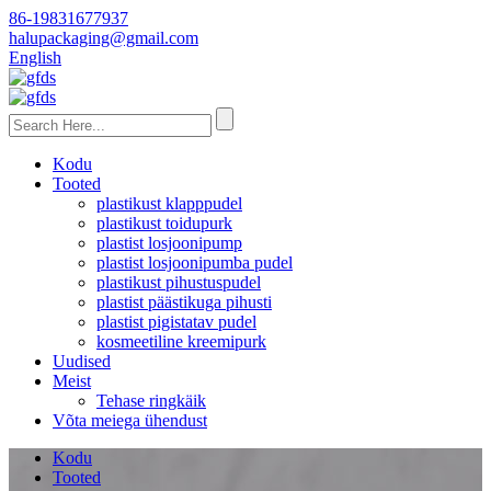
86-19831677937
halupackaging@gmail.com
English
Kodu
Tooted
plastikust klapppudel
plastikust toidupurk
plastist losjoonipump
plastist losjoonipumba pudel
plastikust pihustuspudel
plastist päästikuga pihusti
plastist pigistatav pudel
kosmeetiline kreemipurk
Uudised
Meist
Tehase ringkäik
Võta meiega ühendust
Kodu
Tooted