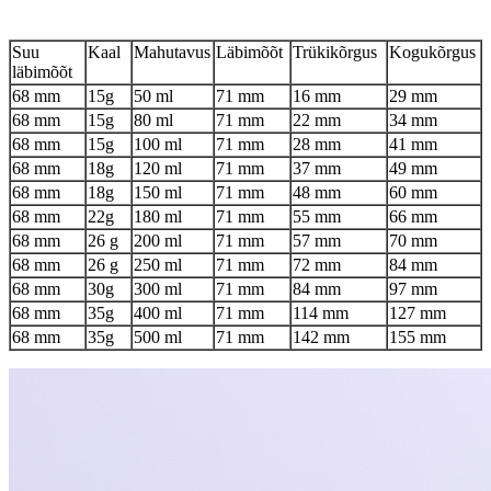
Suu
Kaal
Mahutavus
Läbimõõt
Trükikõrgus
Kogukõrgus
läbimõõt
68 mm
15g
50 ml
71 mm
16 mm
29 mm
68 mm
15g
80 ml
71 mm
22 mm
34 mm
68 mm
15g
100 ml
71 mm
28 mm
41 mm
68 mm
18g
120 ml
71 mm
37 mm
49 mm
68 mm
18g
150 ml
71 mm
48 mm
60 mm
68 mm
22g
180 ml
71 mm
55 mm
66 mm
68 mm
26 g
200 ml
71 mm
57 mm
70 mm
68 mm
26 g
250 ml
71 mm
72 mm
84 mm
68 mm
30g
300 ml
71 mm
84 mm
97 mm
68 mm
35g
400 ml
71 mm
114 mm
127 mm
68 mm
35g
500 ml
71 mm
142 mm
155 mm