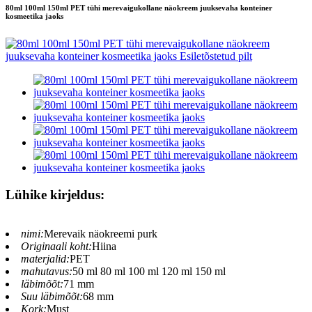
80ml 100ml 150ml PET tühi merevaigukollane näokreem juuksevaha konteiner
kosmeetika jaoks
Lühike kirjeldus:
nimi:
Merevaik näokreemi purk
Originaali koht:
Hiina
materjalid:
PET
mahutavus:
50 ml 80 ml 100 ml 120 ml 150 ml
läbimõõt:
71 mm
Suu läbimõõt:
68 mm
Kork:
Must