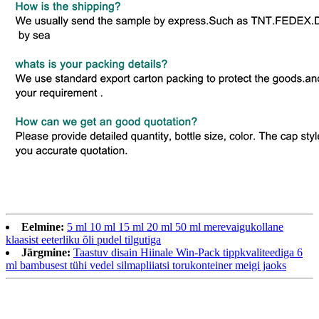
Eelmine:
5 ml 10 ml 15 ml 20 ml 50 ml merevaigukollane
klaasist eeterliku õli pudel tilgutiga
Järgmine:
Taastuv disain Hiinale Win-Pack tippkvaliteediga 6
ml bambusest tühi vedel silmapliiatsi torukonteiner meigi jaoks