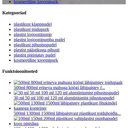
kosmeetiline kreemipurk
Kategooriad
plastikust klapppudel
plastikust toidupurk
plastist losjoonipump
plastist losjoonipumba pudel
plastikust pihustuspudel
plastist päästikuga pihusti
plastist pigistatav pudel
kosmeetiline kreemipurk
Funktsioonitooted
500ml 800ml erineva mahuga köögi läbipaistev f...
30 ml 50 ml 100 ml 120 ml alumiiniumist pihustuspudel
500ml 1300ml 1500ml läbipaistvast plastikust toiduhoidla...