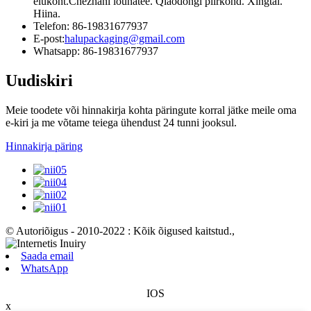
elukoht.Chezhani lõunatee. Qiaodongi piirkond. Xingtai.
Hiina.
Telefon: 86-19831677937
E-post:
halupackaging@gmail.com
Whatsapp: 86-19831677937
Uudiskiri
Meie toodete või hinnakirja kohta päringute korral jätke meile oma
e-kiri ja me võtame teiega ühendust 24 tunni jooksul.
Hinnakirja päring
© Autoriõigus - 2010-2022 : Kõik õigused kaitstud.
,
Saada email
WhatsApp
IOS
x