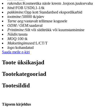
rakendus:
Kosmeetika näole kreem .losjoon.juuksevaha
hind:
FOB USD0,1-1/tk
pakkimine:
Opp kott Standardsed ekspordikarbid
tootmine:
50000 tk/päev
Tarne aeg:
vastavalt tellimuse kogusele
ODM / OEM:
saadaval
Printimine:
Silt või siiditrükk või kuumstantsimine
Näidis:
tasuta
MOQ:
100 tk
Maksetingimused:
L/CT/T
logo:
kohandatud
Saada meile e-kiri
Toote üksikasjad
Tootekategooriad
Tootesildid
Täpsem kirjeldus