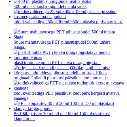
400 ml plastikust joogipudel mahla jaoks
toidukvaliteediga 250ml 300ml 350ml plastist pigistatav kaste
...
Suure mahutavusega PET pihustuspudel 500ml ümara
jalaga...
plasti tootmine puhta PET terava otsaga pigista...
originaal Hollandi plastikust päästikuaatomi turustaja...
toidukvaliteediga PET plastikust toidupurk kergesti avatava
kaanega
PET läbipaistev 30 ml 50 ml 100 ml 150 ml plastikust
klappkork...