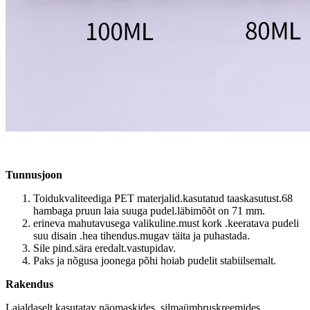
Tunnusjoon
Toidukvaliteediga PET materjalid.kasutatud taaskasutust.68
hambaga pruun laia suuga pudel.läbimõõt on 71 mm.
erineva mahutavusega valikuline.must kork .keeratava pudeli
suu disain .hea tihendus.mugav täita ja puhastada.
Sile pind.sära eredalt.vastupidav.
Paks ja nõgusa joonega põhi hoiab pudelit stabiilsemalt.
Rakendus
Laialdaselt kasutatav näomaskides, silmaümbruskreemides,