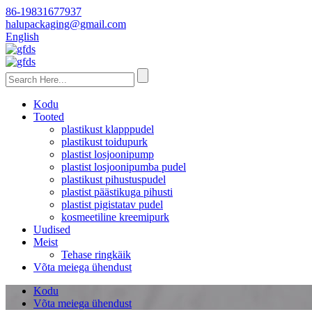
86-19831677937
halupackaging@gmail.com
English
Kodu
Tooted
plastikust klapppudel
plastikust toidupurk
plastist losjoonipump
plastist losjoonipumba pudel
plastikust pihustuspudel
plastist päästikuga pihusti
plastist pigistatav pudel
kosmeetiline kreemipurk
Uudised
Meist
Tehase ringkäik
Võta meiega ühendust
Kodu
Võta meiega ühendust