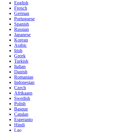
English
French
German
Portuguese
Spanish
Russian
Japanese
Korean
Arabic
Irish
Greek
Turkish
Italian
Danish
Romanian
Indonesian
Czech
Afrikaans
Swedish
Polish
Basque
Catalan
Esperanto
Hindi
Lao