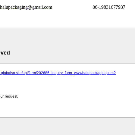
halupackaging@gmail.com
86-19831677937