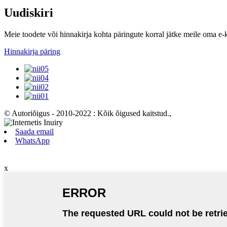
Uudiskiri
Meie toodete või hinnakirja kohta päringute korral jätke meile oma e-
Hinnakirja päring
© Autoriõigus - 2010-2022 : Kõik õigused kaitstud.
,
Saada email
WhatsApp
x