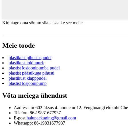
Kirjutage oma sõnum siia ja saatke see meile
Meie toode
plastikust pihustuspudel
plastikust toidupurk
plastist losjoonipumba pudel
plastist päästikuga pihusti
plastikust klapppudel
plastist losjoonipump
Võta meiega ühendust
Aadress: nr 602 üksus 4. hoone nr 12. Fenghuangi elukoht.Chez
Telefon: 86-19831677937
E-post:
halupackaging@gmail.com
Whatsapp: 86-19831677937